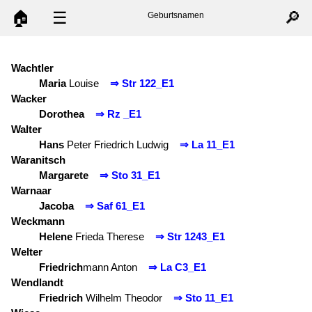
🏠
☰
🔎
Geburtsnamen
Wachtler
Maria
Louise
⇒ Str 122_E1
Wacker
Dorothea
⇒ Rz _E1
Walter
Hans
Peter Friedrich Ludwig
⇒ La 11_E1
Waranitsch
Margarete
⇒ Sto 31_E1
Warnaar
Jacoba
⇒ Saf 61_E1
Weckmann
Helene
Frieda Therese
⇒ Str 1243_E1
Welter
Friedrich
mann Anton
⇒ La C3_E1
Wendlandt
Friedrich
Wilhelm Theodor
⇒ Sto 11_E1