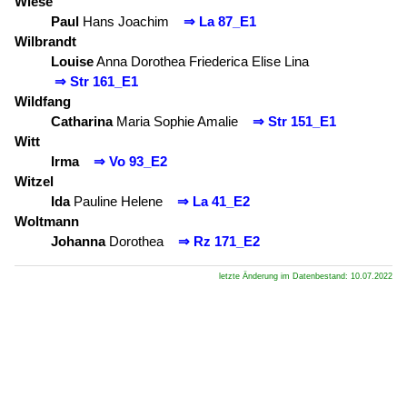
Wiese
Paul
Hans Joachim
⇒ La 87_E1
Wilbrandt
Louise
Anna Dorothea Friederica Elise Lina
⇒ Str 161_E1
Wildfang
Catharina
Maria Sophie Amalie
⇒ Str 151_E1
Witt
Irma
⇒ Vo 93_E2
Witzel
Ida
Pauline Helene
⇒ La 41_E2
Woltmann
Johanna
Dorothea
⇒ Rz 171_E2
letzte Änderung im Datenbestand: 10.07.2022