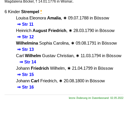
.
Magdalena Böckel, † 14.01.1776 in Wismar
6 Kinder
Strempel
*
Louisa Eleonora
Amalia
,
∗
09.07.1788 in Bössow
⇒ Str 11
Heinrich
August Friedrich
,
∗
28.03.1790 in Bössow
⇒ Str 12
Wilhelmina
Sophia Carolina,
∗
09.08.1791 in Bössow
⇒ Str 13
Carl
Wilhelm
Gustav Christian,
∗
11.03.1794 in Bössow
⇒ Str 14
Johann
Friedrich
Wilhelm,
∗
21.04.1799 in Bössow
⇒ Str 15
Johann
Carl
Friedrich,
∗
20.08.1800 in Bössow
⇒ Str 16
letzte Änderung im Datenbestand: 02.05.2022