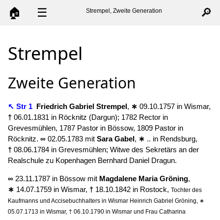
🏠
☰
🔎
Strempel, Zweite Generation
Strempel
Zweite Generation
↖ Str 1
Friedrich Gabriel
Strempel
,
∗
09.10.1757 in Wismar,
†
06.01.1831 in Röcknitz (Dargun); 1782 Rector in
Grevesmühlen, 1787 Pastor in Bössow, 1809 Pastor in
Röcknitz.
∞
02.05.1783 mit
Sara
Gabel
,
∗
.. in Rendsburg,
†
08.06.1784 in Grevesmühlen; Witwe des Sekretärs an der
Realschule zu Kopenhagen Bernhard Daniel Dragun.
∞
23.11.1787 in Bössow mit
Magdalene Maria
Gröning
,
∗
14.07.1759 in Wismar,
†
18.10.1842 in Rostock,
Tochter des
Kaufmanns und Accisebuchhalters in Wismar Heinrich Gabriel Gröning, ∗
05.07.1713 in Wismar, † 06.10.1790 in Wismar und Frau Catharina