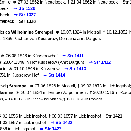
Emilie,
∗
27.02.1862 in Nettelbeck,
†
21.04.1862 in Nettelbeck
Str 
elbeck
⇒ Str 1326
elbeck
⇒ Str 1327
ettelbeck
Str 1328
derica
Wilhelmine
Strempel
,
∗
19.07.1824 in Moisall,
†
16.12.1852 i
is 1866 Pächter von Küsserow, Domänialamt Dargun.
,
∗
06.08.1846 in Küsserowhof
⇒ Str 1411
∗
28.04.1848 in Hof Küsserow (Amt Dargun)
⇒ Str 1412
rie
,
∗
31.10.1849 in Küsserow
⇒ Str 1413
851 in Küsserow Hof
⇒ Str 1414
dwig
Strempel
,
∗
07.06.1826 in Moisall,
†
09.02.1873 in Lieblingshof
Tamms
,
∗
20.07.1834 in Tempel/Vorpommern,
†
30.10.1916 in Rost
.
er, ∗ 14.10.1792 in Pinnow bei Anklam, † 12.03.1876 in Rostock
.02.1856 in Lieblingshof,
†
08.03.1857 in Lieblingshof
Str 1421
.03.1857 in Lieblingshof
⇒ Str 1422
858 in Lieblingshof
⇒ Str 1423