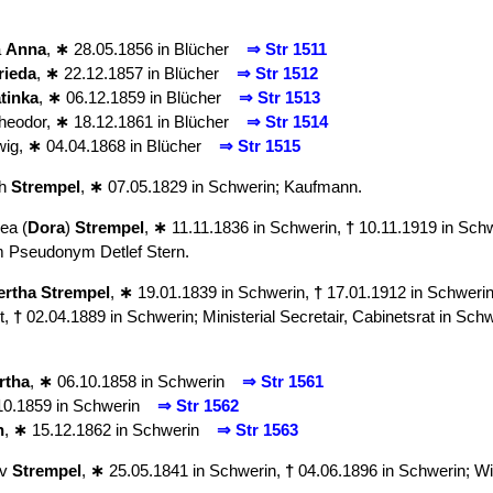
a
Anna
,
∗
28.05.1856 in Blücher
⇒ Str 1511
rieda
,
∗
22.12.1857 in Blücher
⇒ Str 1512
tinka
,
∗
06.12.1859 in Blücher
⇒ Str 1513
heodor,
∗
18.12.1861 in Blücher
⇒ Str 1514
wig,
∗
04.04.1868 in Blücher
⇒ Str 1515
ch
Strempel
,
∗
07.05.1829 in Schwerin; Kaufmann.
ea (
Dora
)
Strempel
,
∗
11.11.1836 in Schwerin,
†
10.11.1919 in Schwe
dem Pseudonym Detlef Stern.
ertha
Strempel
,
∗
19.01.1839 in Schwerin,
†
17.01.1912 in Schweri
t,
†
02.04.1889 in Schwerin; Ministerial Secretair, Cabinetsrat in Sch
rtha
,
∗
06.10.1858 in Schwerin
⇒ Str 1561
10.1859 in Schwerin
⇒ Str 1562
h
,
∗
15.12.1862 in Schwerin
⇒ Str 1563
av
Strempel
,
∗
25.05.1841 in Schwerin,
†
04.06.1896 in Schwerin; Wi