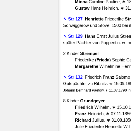
Minna
Caroline Pauline,
∗
1
Gustav
Hans Heinrich,
∗
31.
↖ Str 127
Henriette
Friederike
St
Schwiggerow und Stove, 1900 bei i
↖ Str 129
Hans
Ernst Julius
Stre
später Pächter von Poppentin.
∞
m
2 Kinder
Strempel
Friederike (
Frieda
) Sophie Ca
Margarethe
Wilhelmine Henri
↖ Str 132
Friedrich
Franz
Salom
Gutspächter zu Ribnitz.
∞
15.09.18
Johann Bernhard Paetow, ∗ 11.07.1790 in S
8 Kinder
Grundgeyer
Friedrich
Wilhelm,
∗
15.10.1
Franz
Heinrich,
∗
07.11.185
Richard
Jullius,
∗
31.08.1858
Julie Friederike Henriette Wi