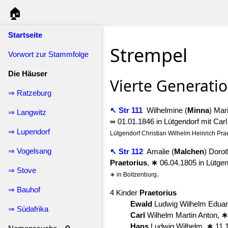
🏠
Startseite
Strempel
Vorwort zur Stammfolge
Die Häuser
Vierte Generati
⇒ Ratzeburg
↖ Str 111
Wilhelmine (
Minna
) Mar
⇒ Langwitz
∞
01.01.1846 in Lütgendorf mit Car
⇒ Lupendorf
Lütgendorf Christian Wilhelm Heinrich Pra
⇒ Vogelsang
↖ Str 112
Amalie (
Malchen
) Doro
Praetorius
,
∗
06.04.1805 in Lütgen
⇒ Stove
.
∗ in Boitzenburg
⇒ Bauhof
4 Kinder
Praetorius
Ewald
Ludwig Wilhelm Edua
⇒ Südafrika
Carl
Wilhelm Martin Anton,
∗
Hans
Ludwig Wilhelm,
∗
11.