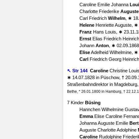
Caroline Emilie Johanna
Lou
Charlotte Friederike
Auguste
Carl Friedrich
Wilhelm
,
∗
18.
Helene
Henriette Auguste,
∗
Franz
Hans Louis,
∗
23.11.1
Ernst
Elias Friedrich Heinric
Johann
Anton
,
∗
02.09.1868
Elise
Adelheid Wilhelmine,
∗
Carl
Friedrich Georg Heinric
↖ Str 144
Caroline
Christine Loui
∗
14.07.1828 in Püschow,
†
20.09.
Straßenbahndirektor in Magdeburg,
Bethe, * 26.01.1800 in Hamburg, † 22.12
7 Kinder
Büsing
Hannchen Wilhelmine Gusta
Emma
Elise Caroline Fernan
Johanna Auguste Emilie
Ber
Auguste Charlotte Adolphine
Caroline
Rudolphine Friederi