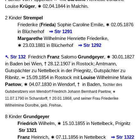
Louise
Krüger
,
∗
02.04.1844 in Malchin.
2 Kinder
Strempel
Friederike (
Frieda
) Sophie Caroline Emilie,
∗
02.05.1876
in Blücherhof
⇒ Str 1291
Margarethe
Wilhelmine Henriette Friederike,
∗
23.03.1881 in Blücherhof
⇒ Str 1292
↖ Str 132
Friedrich
Franz
Salomo
Grundgeyer
,
∗
30.01.1827
in Baden bei Wien,
†
28.12.1907 in Rostock; Amtmann,
Gutspächter zu Nettelbeck in der Priegnitz, Gutspächter zu
Ribnitz.
∞
15.09.1854 in Rostock mit
Louise
Wilhelmine Maria
Paetow
,
∗
04.07.1830 in Wendorf,
†
in Baden,
Tochter des
Gutsbesitzers von Wendorf Friedrich Johann Bernhard Paetow, ∗
11.07.1790 in Scharstorff, † 20.01.1868, und seiner Frau Friederike
.
Wilhelmine Dorothe, geb. Frehse
8 Kinder
Grundgeyer
Friedrich
Wilhelm,
∗
15.10.1855 in Nettelbeck, Prignitz
Str 1321
Franz
Heinrich,
∗
07.11.1856 in Nettelbeck
⇒ Str 1322