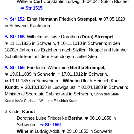
Wilhelm
Carl
Constantin Ludwig,
∗
04.04.1868 in Blücher
⇒ Str 1515
↖ Str 152
Ernst
Hermann
Friedrich
Strempel
,
∗
07.05.1829
in Schwerin; Kaufmann.
↖ Str 155
Wilhelmine Luise Dorothea (
Dora
)
Strempel
,
∗
11.11.1836 in Schwerin,
†
10.11.1919 in Schwerin; in den
1870er Jahren als Erzieherin nach Sizilien, Neapel und Istanbul.
Schriftstellerin mit dem Pseudonym Detlef Stern.
↖ Str 156
Friederike Wilhelmine
Bertha
Strempel
,
∗
19.01.1839 in Schwerin,
†
17.01.1912 in Schwerin.
∞
13.11.1857 in Schwerin mit
Wilhelm
Ulrich Heinrich Karl
Kundt
,
∗
20.10.1829 in Ludwigslust,
†
02.04.1889 in Schwerin;
Ministerial Secretair, Cabinetsrat in Schwerin,
Sohn des Stall-
.
Kommissär Christian Wilhelm Friedrich Kundt
3 Kinder
Kundt
Dorothee Luise Friederike
Bertha
,
∗
06.10.1858 in
Schwerin
⇒ Str 1561
Wilhelm
Ludwig Adolf,
∗
29.10.1859 in Schwerin