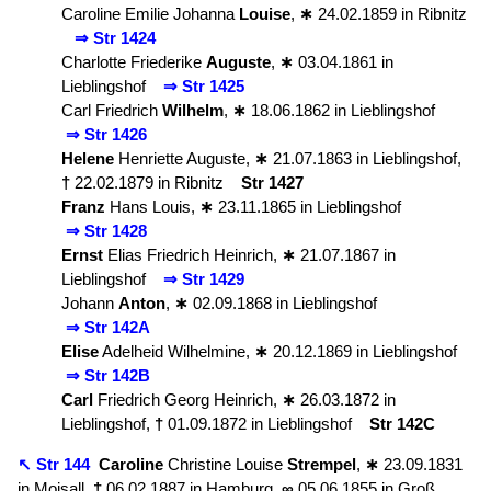
Caroline Emilie Johanna
Louise
,
∗
24.02.1859 in Ribnitz
⇒ Str 1424
Charlotte Friederike
Auguste
,
∗
03.04.1861 in
Lieblingshof
⇒ Str 1425
Carl Friedrich
Wilhelm
,
∗
18.06.1862 in Lieblingshof
⇒ Str 1426
Helene
Henriette Auguste,
∗
21.07.1863 in Lieblingshof,
†
22.02.1879 in Ribnitz
Str 1427
Franz
Hans Louis,
∗
23.11.1865 in Lieblingshof
⇒ Str 1428
Ernst
Elias Friedrich Heinrich,
∗
21.07.1867 in
Lieblingshof
⇒ Str 1429
Johann
Anton
,
∗
02.09.1868 in Lieblingshof
⇒ Str 142A
Elise
Adelheid Wilhelmine,
∗
20.12.1869 in Lieblingshof
⇒ Str 142B
Carl
Friedrich Georg Heinrich,
∗
26.03.1872 in
Lieblingshof,
†
01.09.1872 in Lieblingshof
Str 142C
↖ Str 144
Caroline
Christine Louise
Strempel
,
∗
23.09.1831
in Moisall,
†
06.02.1887 in Hamburg.
∞
05.06.1855 in Groß