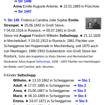
⇒ Str 1446
Anna
Emilie Auguste Antonie,
∗
22.01.1869 in Püschow
⇒ Str 1447
↖ Str 145
Friderica Carolina Julie Sophie
Emilie
Strempel
,
∗
25.06.1842 in Groß Stove,
†
04.02.1916 in Rostock.
∞
05.07.1861 in Groß
Stove mit
August
Friedrich Wilhelm
Sellschopp
,
∗
21.12.1835
in Mechelsdorf,
†
19.02.1913 in Rostock; 1861 Pächter von
Schwiggerow bei Hoppenrade in Mecklenburg, seit 1870 auch
von Nienhagen. 1880-1903 Gutsbesitzer von Groß Stove bei
Rostock,
Sohn des Inspektors zu Klein-Siemen und Mechelsdorf bei
Neubukow Julius August
Sellschopp
, 1838 - 1855 Pächter von Harmshagen
.
bei Bobitz, und Caroline, geb. Venzmer.
8 Kinder
Sellschopp
Wilhelm
,
∗
13.10.1862 in Schwiggerow
⇒ Sto 1
Adolf
,
∗
17.07.1865 in Schwiggerow
⇒ Sto 2
Anna
,
∗
23.06.1867 in Schwiggerow
⇒ Sto 3
Marie
,
∗
06.10.1869 in Schwiggerow
⇒ Sto 4
Emma
,
∗
24.07.1871 in Schwiggerow
⇒ Sto 5