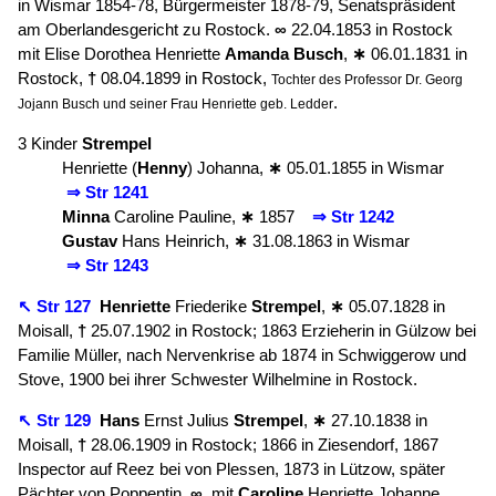
in Wismar 1854-78, Bürgermeister 1878-79, Senatspräsident
am Oberlandesgericht zu Rostock.
∞
22.04.1853 in Rostock
mit Elise Dorothea Henriette
Amanda
Busch
,
∗
06.01.1831 in
Rostock,
†
08.04.1899 in Rostock,
Tochter des Professor Dr. Georg
.
Jojann Busch und seiner Frau Henriette geb. Ledder
3 Kinder
Strempel
Henriette (
Henny
) Johanna,
∗
05.01.1855 in Wismar
⇒ Str 1241
Minna
Caroline Pauline,
∗
1857
⇒ Str 1242
Gustav
Hans Heinrich,
∗
31.08.1863 in Wismar
⇒ Str 1243
↖ Str 127
Henriette
Friederike
Strempel
,
∗
05.07.1828 in
Moisall,
†
25.07.1902 in Rostock; 1863 Erzieherin in Gülzow bei
Familie Müller, nach Nervenkrise ab 1874 in Schwiggerow und
Stove, 1900 bei ihrer Schwester Wilhelmine in Rostock.
↖ Str 129
Hans
Ernst Julius
Strempel
,
∗
27.10.1838 in
Moisall,
†
28.06.1909 in Rostock; 1866 in Ziesendorf, 1867
Inspector auf Reez bei von Plessen, 1873 in Lützow, später
Pächter von Poppentin.
∞
mit
Caroline
Henriette Johanne