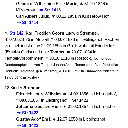
Georgine Wilhelmine Elise
Marie
,
∗
31.10.1849 in
Küsserow
⇒ Str 1413
Carl
Albert
Julius,
∗
09.11.1851 in Küsserow Hof
⇒ Str 1414
↖ Str 142
Karl Friedrich
Georg
Ludwig
Strempel
,
∗
07.06.1826 in Moisall,
†
09.02.1873 in Lieblingshof; Pächter
von Lieblingshof.
∞
24.04.1855 in Greifswald mit Friederike
(
Frieda
) Christine Luise
Tamms
,
∗
20.07.1834 in
Tempel/Vorpommern,
†
30.10.1916 in Rostock,
Tochter des
Domänenpächters von Tempel Johann Anton Tamms und Frau Friederike
Henriette Dorothea, geb. Venzmer, ∗ 14.10.1792 in Pinnow bei Anklam, †
.
12.03.1876 in Rostock
12 Kinder
Strempel
Friedrich Louis
Wilhelm
,
∗
14.02.1856 in Lieblingshof,
†
08.03.1857 in Lieblingshof
Str 1421
Johanna
Gustave Elise,
∗
01.03.1857 in Lieblingshof
⇒ Str 1422
Gustav
Adolf Emil,
∗
12.07.1858 in Lieblingshof
⇒ Str 1423