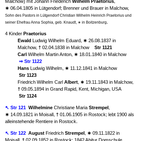
Malchow) mit Johann Friederich
Wilhelm
Praetorius
,
∗
06.04.1805 in Lütgendorf; Brenner und Brauer in Malchow,
Sohn des Pastors in Lütgendorf Christian Wilhelm Heinrich Praetorius und
.
seiner Ehefrau Anna Sophia, geb. Knaudt, ∗ in Boitzenburg
4 Kinder
Praetorius
Ewald
Ludwig Wilhelm Eduard,
∗
26.08.1837 in
Malchow,
†
02.04.1838 in Malchow
Str 1121
Carl
Wilhelm Martin Anton,
∗
18.01.1840 in Malchow
⇒ Str 1122
Hans
Ludwig Wilhelm,
∗
11.12.1841 in Malchow
Str 1123
Friedrich Wilhelm Carl
Albert
,
∗
19.11.1843 in Malchow,
†
09.05.1894 in Grand Rapid, Kent, Michigan, USA
Str 1124
↖ Str 121
Wilhelmine
Christiane Maria
Strempel
,
∗
14.09.1821 in Moisall,
†
01.06.1905 in Rostock; lebt 1900 als
alleinstehende Rentiere in Rostock.
↖ Str 122
August
Friedrich
Strempel
,
∗
09.11.1822 in
Moisall,
†
02.09.1852 in Rostock; 1842 Abitur Domschule