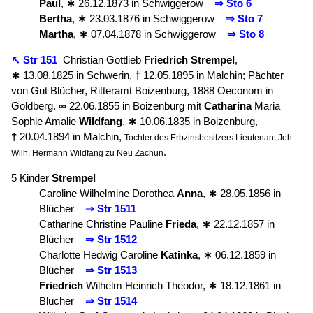
Paul
,
∗
26.12.1873 in Schwiggerow
⇒ Sto 6
Bertha
,
∗
23.03.1876 in Schwiggerow
⇒ Sto 7
Martha
,
∗
07.04.1878 in Schwiggerow
⇒ Sto 8
↖ Str 151
Christian Gottlieb
Friedrich
Strempel
,
∗
13.08.1825 in Schwerin,
†
12.05.1895 in Malchin; Pächter
von Gut Blücher, Ritteramt Boizenburg, 1888 Oeconom in
Goldberg.
∞
22.06.1855 in Boizenburg mit
Catharina
Maria
Sophie Amalie
Wildfang
,
∗
10.06.1835 in Boizenburg,
†
20.04.1894 in Malchin,
Tochter des Erbzinsbesitzers Lieutenant Joh.
.
Wilh. Hermann Wildfang zu Neu Zachun
5 Kinder
Strempel
Caroline Wilhelmine Dorothea
Anna
,
∗
28.05.1856 in
Blücher
⇒ Str 1511
Catharine Christine Pauline
Frieda
,
∗
22.12.1857 in
Blücher
⇒ Str 1512
Charlotte Hedwig Caroline
Katinka
,
∗
06.12.1859 in
Blücher
⇒ Str 1513
Friedrich
Wilhelm Heinrich Theodor,
∗
18.12.1861 in
Blücher
⇒ Str 1514