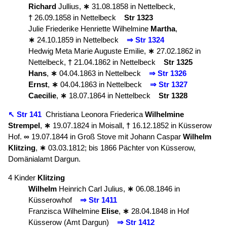
Richard
Jullius,
∗
31.08.1858 in Nettelbeck,
†
26.09.1858 in Nettelbeck
Str 1323
Julie Friederike Henriette Wilhelmine
Martha
,
∗
24.10.1859 in Nettelbeck
⇒ Str 1324
Hedwig Meta Marie Auguste Emilie,
∗
27.02.1862 in
Nettelbeck,
†
21.04.1862 in Nettelbeck
Str 1325
Hans
,
∗
04.04.1863 in Nettelbeck
⇒ Str 1326
Ernst
,
∗
04.04.1863 in Nettelbeck
⇒ Str 1327
Caecilie
,
∗
18.07.1864 in Nettelbeck
Str 1328
↖ Str 141
Christiana Leonora Friederica
Wilhelmine
Strempel
,
∗
19.07.1824 in Moisall,
†
16.12.1852 in Küsserow
Hof.
∞
19.07.1844 in Groß Stove mit Johann Caspar
Wilhelm
Klitzing
,
∗
03.03.1812; bis 1866 Pächter von Küsserow,
Domänialamt Dargun.
4 Kinder
Klitzing
Wilhelm
Heinrich Carl Julius,
∗
06.08.1846 in
Küsserowhof
⇒ Str 1411
Franzisca Wilhelmine
Elise
,
∗
28.04.1848 in Hof
Küsserow (Amt Dargun)
⇒ Str 1412