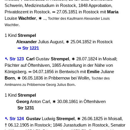
Schwerin, Medizinstudium in Rostock, 1848 Approbation,
Privatdozent in Rostock.
∞
27.05.1851 in Rostock mit
Maria
Louise
Wachtler
,
∗
..,
Tochter des Kaufmann Alexander Louis
.
Wachtler
1 Kind
Strempel
Alexander
Julius August,
∗
25.04.1852 in Rostock
⇒ Str 1221
↖ Str 123
Carl
Gustav
Strempel
,
∗
28.07.1824 in Moisall;
Pächter auf Öftenhäven, 1865 Anstellung in der Nähe von
Königsberg.
∞
04.07.1856 in Bentwisch mit
Emilie
Juliane
Born
,
∗
06.05.1836 in Pribbernow bei Wollin,
Tochter des
.
Amtmanns zu Pribbernow Georg Julius Born
1 Kind
Strempel
Georg
Anton Carl,
∗
30.08.1861 in Öftenhäven
Str 1231
↖ Str 124
Gustav
Ludwig
Strempel
,
∗
26.06.1825 in Moisall,
†
06.12.1905 in Rostock; 1846 Jurastudium in Rostock, Senator