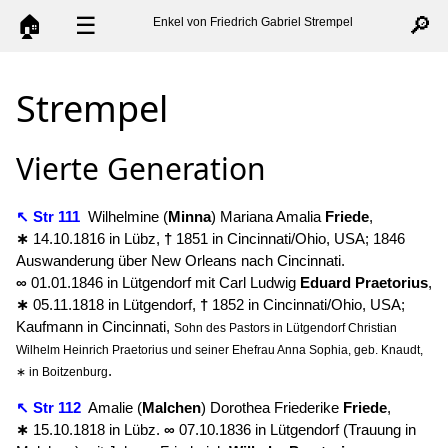
🏠
☰
🔎
Enkel von Friedrich Gabriel Strempel
Strempel
Vierte Generation
↖ Str 111
Wilhelmine (
Minna
) Mariana Amalia
Friede
,
∗
14.10.1816 in Lübz,
†
1851 in Cincinnati/Ohio, USA; 1846
Auswanderung über New Orleans nach Cincinnati.
∞
01.01.1846 in Lütgendorf mit Carl Ludwig
Eduard
Praetorius
,
∗
05.11.1818 in Lütgendorf,
†
1852 in Cincinnati/Ohio, USA;
Kaufmann in Cincinnati,
Sohn des Pastors in Lütgendorf Christian
Wilhelm Heinrich Praetorius und seiner Ehefrau Anna Sophia, geb. Knaudt,
.
∗ in Boitzenburg
↖ Str 112
Amalie (
Malchen
) Dorothea Friederike
Friede
,
∗
15.10.1818 in Lübz.
∞
07.10.1836 in Lütgendorf (Trauung in