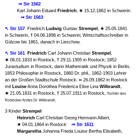
⇒ Str 1562
Karl Johann Eduard
Friedrich
,
∗
15.12.1862 in Schwerin
⇒ Str 1563
↖ Str 157
Friedrich
Ludwig
Gustav
Strempel
,
∗
25.05.1841
in Schwerin,
†
04.06.1896 in Schwerin; Wirtschaftsschreiber in
Gülzow bis 1861, danach in Lieschow.
↖ Str 161
Friedrich
Carl Johann Christian
Strempel
,
∗
06.01.1833 in Rostock,
†
29.11.1905 in Rostock; 1852
Jurastudium in Rostock, dann Mathematik und Physik in Berlin,
1853 Philosophie in Rostock, 1860 Dr. phil., 1862-1903 Lehrer
an der Großen Stadtschule Rostock.
∞
26.09.1862 in Rostock
mit
Louise
Anna Dorothea Friederica Elise Lina
Wilbrandt
,
∗
21.05.1831 in Rostock,
†
25.07.1911 in Rostock,
Tochter des
.
Rostocker Arztes Dr. Wilbrandt
3 Kinder
Strempel
Heinrich
Carl Christian Georg Hermann Albert,
∗
04.01.1864 in Rostock
⇒ Str 1611
Margaretha
Johanna Frieda Louise Bertha Elisabeth,