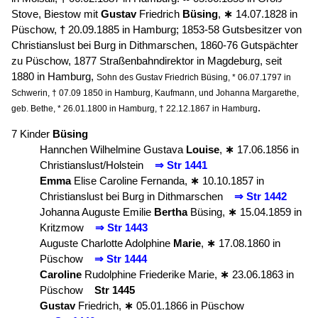
Stove, Biestow mit
Gustav
Friedrich
Büsing
,
∗
14.07.1828 in
Püschow,
†
20.09.1885 in Hamburg; 1853-58 Gutsbesitzer von
Christianslust bei Burg in Dithmarschen, 1860-76 Gutspächter
zu Püschow, 1877 Straßenbahndirektor in Magdeburg, seit
1880 in Hamburg,
Sohn des Gustav Friedrich Büsing, * 06.07.1797 in
Schwerin, † 07.09 1850 in Hamburg, Kaufmann, und Johanna Margarethe,
.
geb. Bethe, * 26.01.1800 in Hamburg, † 22.12.1867 in Hamburg
7 Kinder
Büsing
Hannchen Wilhelmine Gustava
Louise
,
∗
17.06.1856 in
Christianslust/Holstein
⇒ Str 1441
Emma
Elise Caroline Fernanda,
∗
10.10.1857 in
Christianslust bei Burg in Dithmarschen
⇒ Str 1442
Johanna Auguste Emilie
Bertha
Büsing,
∗
15.04.1859 in
Kritzmow
⇒ Str 1443
Auguste Charlotte Adolphine
Marie
,
∗
17.08.1860 in
Püschow
⇒ Str 1444
Caroline
Rudolphine Friederike Marie,
∗
23.06.1863 in
Püschow
Str 1445
Gustav
Friedrich,
∗
05.01.1866 in Püschow