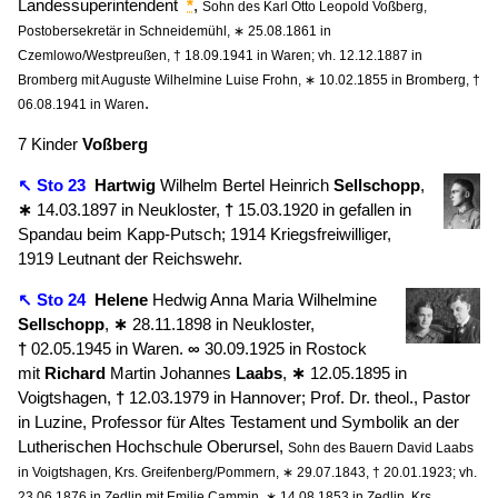
Landessuperintendent
*
,
Sohn des Karl Otto Leopold Voßberg,
Postobersekretär in Schneidemühl, ∗ 25.08.1861 in
Czemlowo/Westpreußen, † 18.09.1941 in Waren; vh. 12.12.1887 in
Bromberg mit Auguste Wilhelmine Luise Frohn, ∗ 10.02.1855 in Bromberg, †
.
06.08.1941 in Waren
7 Kinder
Voßberg
↖ Sto 23
Hartwig
Wilhelm Bertel Heinrich
Sellschopp
,
∗
14.03.1897 in Neukloster,
†
15.03.1920 in gefallen in
Spandau beim Kapp-Putsch; 1914 Kriegsfreiwilliger,
1919 Leutnant der Reichswehr.
↖ Sto 24
Helene
Hedwig Anna Maria Wilhelmine
Sellschopp
,
∗
28.11.1898 in Neukloster,
†
02.05.1945 in Waren.
∞
30.09.1925 in Rostock
mit
Richard
Martin Johannes
Laabs
,
∗
12.05.1895 in
Voigtshagen,
†
12.03.1979 in Hannover; Prof. Dr. theol., Pastor
in Luzine, Professor für Altes Testament und Symbolik an der
Lutherischen Hochschule Oberursel,
Sohn des Bauern David Laabs
in Voigtshagen, Krs. Greifenberg/Pommern, ∗ 29.07.1843, † 20.01.1923; vh.
23.06.1876 in Zedlin mit Emilie Cammin, ∗ 14.08.1853 in Zedlin, Krs.