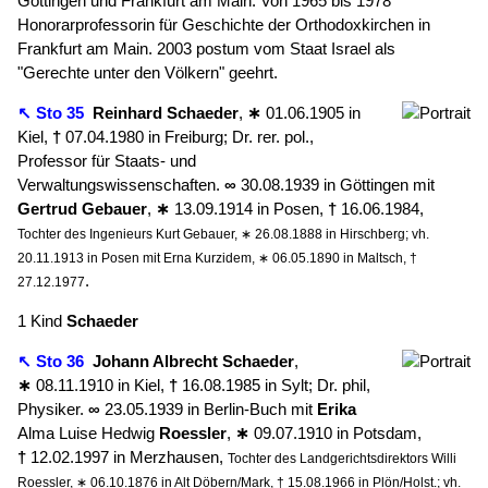
Göttingen und Frankfurt am Main. Von 1965 bis 1978
Honorarprofessorin für Geschichte der Orthodoxkirchen in
Frankfurt am Main. 2003 postum vom Staat Israel als
"Gerechte unter den Völkern" geehrt.
↖ Sto 35
Reinhard
Schaeder
,
∗
01.06.1905 in
Kiel,
†
07.04.1980 in Freiburg; Dr. rer. pol.,
Professor für Staats- und
Verwaltungswissenschaften.
∞
30.08.1939 in Göttingen mit
Gertrud
Gebauer
,
∗
13.09.1914 in Posen,
†
16.06.1984,
Tochter des Ingenieurs Kurt Gebauer, ∗ 26.08.1888 in Hirschberg; vh.
20.11.1913 in Posen mit Erna Kurzidem, ∗ 06.05.1890 in Maltsch, †
.
27.12.1977
1 Kind
Schaeder
↖ Sto 36
Johann Albrecht
Schaeder
,
∗
08.11.1910 in Kiel,
†
16.08.1985 in Sylt; Dr. phil,
Physiker.
∞
23.05.1939 in Berlin-Buch mit
Erika
Alma Luise Hedwig
Roessler
,
∗
09.07.1910 in Potsdam,
†
12.02.1997 in Merzhausen,
Tochter des Landgerichtsdirektors Willi
Roessler, ∗ 06.10.1876 in Alt Döbern/Mark, † 15.08.1966 in Plön/Holst.; vh.