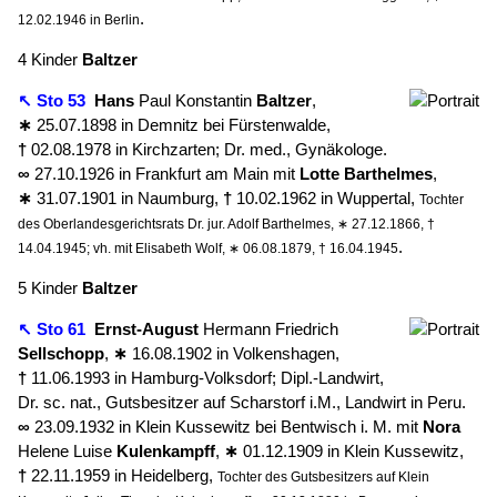
.
12.02.1946 in Berlin
4 Kinder
Baltzer
↖ Sto 53
Hans
Paul Konstantin
Baltzer
,
∗
25.07.1898 in Demnitz bei Fürstenwalde,
†
02.08.1978 in Kirchzarten; Dr. med., Gynäkologe.
∞
27.10.1926 in Frankfurt am Main mit
Lotte
Barthelmes
,
∗
31.07.1901 in Naumburg,
†
10.02.1962 in Wuppertal,
Tochter
des Oberlandesgerichtsrats Dr. jur. Adolf Barthelmes, ∗ 27.12.1866, †
.
14.04.1945; vh. mit Elisabeth Wolf, ∗ 06.08.1879, † 16.04.1945
5 Kinder
Baltzer
↖ Sto 61
Ernst-August
Hermann Friedrich
Sellschopp
,
∗
16.08.1902 in Volkenshagen,
†
11.06.1993 in Hamburg-Volksdorf; Dipl.-Landwirt,
Dr. sc. nat., Gutsbesitzer auf Scharstorf i.M., Landwirt in Peru.
∞
23.09.1932 in Klein Kussewitz bei Bentwisch i. M. mit
Nora
Helene Luise
Kulenkampff
,
∗
01.12.1909 in Klein Kussewitz,
†
22.11.1959 in Heidelberg,
Tochter des Gutsbesitzers auf Klein