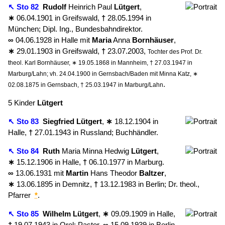
↖ Sto 82
Rudolf
Heinrich Paul
Lütgert
,
∗
06.04.1901 in Greifswald,
†
28.05.1994 in
München; Dipl. Ing., Bundesbahndirektor.
∞
04.06.1928 in Halle mit
Maria
Anna
Bornhäuser
,
∗
29.01.1903 in Greifswald,
†
23.07.2003,
Tochter des Prof. Dr.
theol. Karl Bornhäuser, ∗ 19.05.1868 in Mannheim, † 27.03.1947 in
Marburg/Lahn; vh. 24.04.1900 in Gernsbach/Baden mit Minna Katz, ∗
.
02.08.1875 in Gernsbach, † 25.03.1947 in Marburg/Lahn
5 Kinder
Lütgert
↖ Sto 83
Siegfried
Lütgert
,
∗
18.12.1904 in
Halle,
†
27.01.1943 in Russland; Buchhändler.
↖ Sto 84
Ruth
Maria Minna Hedwig
Lütgert
,
∗
15.12.1906 in Halle,
†
06.10.1977 in Marburg.
∞
13.06.1931 mit
Martin
Hans Theodor
Baltzer
,
∗
13.06.1895 in Demnitz,
†
13.12.1983 in Berlin; Dr. theol.,
Pfarrer
*
.
↖ Sto 85
Wilhelm
Lütgert
,
∗
09.09.1909 in Halle,
†
19.07.1943 in Orel; Pastor.
∞
15.09.1939 in Berlin-