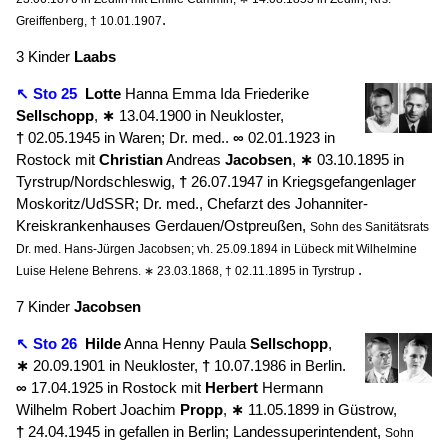
.
Greiffenberg, † 10.01.1907
3 Kinder
Laabs
↖ Sto 25
Lotte
Hanna Emma Ida Friederike
Sellschopp
,
∗
13.04.1900 in Neukloster,
†
02.05.1945 in Waren; Dr. med..
∞
02.01.1923 in
Rostock mit
Christian
Andreas
Jacobsen
,
∗
03.10.1895 in
Tyrstrup/Nordschleswig,
†
26.07.1947 in Kriegsgefangenlager
Moskoritz/UdSSR; Dr. med., Chefarzt des Johanniter-
Kreiskrankenhauses Gerdauen/Ostpreußen,
Sohn des Sanitätsrats
Dr. med. Hans-Jürgen Jacobsen; vh. 25.09.1894 in Lübeck mit Wilhelmine
.
Luise Helene Behrens. ∗ 23.03.1868, † 02.11.1895 in Tyrstrup
7 Kinder
Jacobsen
↖ Sto 26
Hilde
Anna Henny Paula
Sellschopp
,
∗
20.09.1901 in Neukloster,
†
10.07.1986 in Berlin.
∞
17.04.1925 in Rostock mit
Herbert
Hermann
Wilhelm Robert Joachim
Propp
,
∗
11.05.1899 in Güstrow,
†
24.04.1945 in gefallen in Berlin; Landessuperintendent,
Sohn