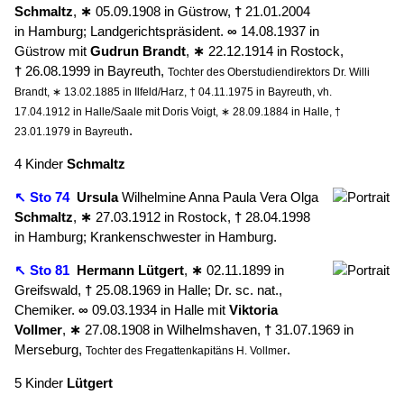
Schmaltz
,
∗
05.09.1908 in Güstrow,
†
21.01.2004
in Hamburg; Landgerichtspräsident.
∞
14.08.1937 in
Güstrow mit
Gudrun
Brandt
,
∗
22.12.1914 in Rostock,
†
26.08.1999 in Bayreuth,
Tochter des Oberstudiendirektors Dr. Willi
Brandt, ∗ 13.02.1885 in Ilfeld/Harz, † 04.11.1975 in Bayreuth, vh.
17.04.1912 in Halle/Saale mit Doris Voigt, ∗ 28.09.1884 in Halle, †
.
23.01.1979 in Bayreuth
4 Kinder
Schmaltz
↖ Sto 74
Ursula
Wilhelmine Anna Paula Vera Olga
Schmaltz
,
∗
27.03.1912 in Rostock,
†
28.04.1998
in Hamburg; Krankenschwester in Hamburg.
↖ Sto 81
Hermann
Lütgert
,
∗
02.11.1899 in
Greifswald,
†
25.08.1969 in Halle; Dr. sc. nat.,
Chemiker.
∞
09.03.1934 in Halle mit
Viktoria
Vollmer
,
∗
27.08.1908 in Wilhelmshaven,
†
31.07.1969 in
Merseburg,
.
Tochter des Fregattenkapitäns H. Vollmer
5 Kinder
Lütgert