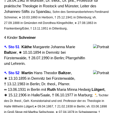
†
28.04.1962 in Münster; Dr. theol., Dr. phil., Professor für
praktische Theologie in Rostock und Münster, Leiter des
Johannes-Stifts zu Spandau,
Sohn des Seminaroberlehrers Ferdinand
Schreiner, ∗ 10.03.1860 in Herborn, † 25.12.1941 in Dillenburg; vh.
27.09.1888 in Gmünden mit Dorothea Klingelhöfer, ∗ 27.08.1863 in
.
Frankenberg/Eder, † 13.11.1951 in Dillenburg
4 Kinder
Schreiner
↖ Sto 51
Käthe
Margarete Johanna Marie
Baltzer
,
∗
10.10.1894 in Demnitz bei
Fürstenwalde,
†
28.07.1990 in Berlin; Pfarrgehilfin
und Lehrerin.
↖ Sto 52
Martin
Hans Theodor
Baltzer
,
∗
13.10.1895 in Demnitz bei Fürstenwalde,
†
13.12.1983 in Berlin; Dr. theol., Pfarrer.
∞
13.06.1931 in Berlin mit
Ruth
Maria Minna Hedwig
Lütgert
,
∗
15.12.1906 in Halle/Saale,
†
06.10.1977 in Marburg;
*
,
Tochter
des Dr. theol., Geh. Konsistorialrat und ord. Professor der ev. Theologie in
Halle Wilhelm Lütgert,∗ 09.04.1867, † 21.02.1938 in Berlin; vh. 03.06.1898
in Groß Stove mit Martha Sellschopp, ∗ 07.04.1878 in Schwiggerow, †