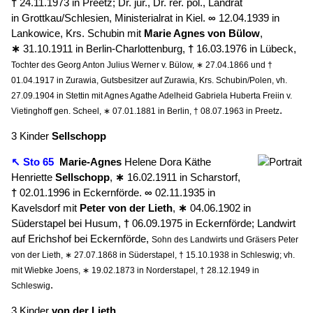
†
24.11.1973 in Preetz; Dr. jur., Dr. rer. pol., Landrat
in Grottkau/Schlesien, Ministerialrat in Kiel.
∞
12.04.1939 in
Lankowice, Krs. Schubin mit
Marie Agnes
von Bülow
,
∗
31.10.1911 in Berlin-Charlottenburg,
†
16.03.1976 in Lübeck,
Tochter des Georg Anton Julius Werner v. Bülow, ∗ 27.04.1866 und †
01.04.1917 in Zurawia, Gutsbesitzer auf Zurawia, Krs. Schubin/Polen, vh.
27.09.1904 in Stettin mit Agnes Agathe Adelheid Gabriela Huberta Freiin v.
.
Vietinghoff gen. Scheel, ∗ 07.01.1881 in Berlin, † 08.07.1963 in Preetz
3 Kinder
Sellschopp
↖ Sto 65
Marie-Agnes
Helene Dora Käthe
Henriette
Sellschopp
,
∗
16.02.1911 in Scharstorf,
†
02.01.1996 in Eckernförde.
∞
02.11.1935 in
Kavelsdorf mit
Peter
von der Lieth
,
∗
04.06.1902 in
Süderstapel bei Husum,
†
06.09.1975 in Eckernförde; Landwirt
auf Erichshof bei Eckernförde,
Sohn des Landwirts und Gräsers Peter
von der Lieth, ∗ 27.07.1868 in Süderstapel, † 15.10.1938 in Schleswig; vh.
mit Wiebke Joens, ∗ 19.02.1873 in Norderstapel, † 28.12.1949 in
.
Schleswig
3 Kinder
von der Lieth