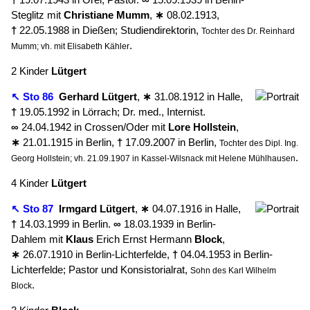
Steglitz mit
Christiane
Mumm
,
∗
08.02.1913,
†
22.05.1988 in Dießen; Studiendirektorin,
Tochter des Dr. Reinhard
.
Mumm; vh. mit Elisabeth Kähler
2 Kinder
Lütgert
↖ Sto 86
Gerhard
Lütgert
,
∗
31.08.1912 in Halle,
†
19.05.1992 in Lörrach; Dr. med., Internist.
∞
24.04.1942 in Crossen/Oder mit
Lore
Hollstein
,
∗
21.01.1915 in Berlin,
†
17.09.2007 in Berlin,
Tochter des Dipl. Ing.
.
Georg Hollstein; vh. 21.09.1907 in Kassel-Wilsnack mit Helene Mühlhausen
4 Kinder
Lütgert
↖ Sto 87
Irmgard
Lütgert
,
∗
04.07.1916 in Halle,
†
14.03.1999 in Berlin.
∞
18.03.1939 in Berlin-
Dahlem mit
Klaus
Erich Ernst Hermann
Block
,
∗
26.07.1910 in Berlin-Lichterfelde,
†
04.04.1953 in Berlin-
Lichterfelde; Pastor und Konsistorialrat,
Sohn des Karl Wilhelm
.
Block