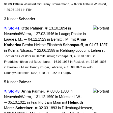
01.09.1909 in Wunstorf mit Henny Timmermann, ∗ 07.06.1884 in Wunstorf,
.
† 29.07.1971 in Plön
3 Kinder
Schaeder
↖ Sto 41
Otto
Palmer
,
∗
13.10.1894 in
Neuenhof/Werra,
†
27.02.1946 in Laage; Pastor in
Laage i. M..
∞
04.12.1923 in Bernitt i. M. mit
Anna
Katharina
Bertha Helene Elisabeth
Schnapauff
,
∗
04.07.1897
in Kolmar/Elsass,
†
22.06.1988 in Rehburg-Loccum; Lehrerin,
Tochter des Pastors zu Bernitt Ludwig Schnapauff, ∗ 08.01.1865 in
Friedrichsmühlen bei Boizenburg, † 16.01.1937 in Rostock; vh. 12.05.1896
in Biestow i. M. mit Henny Krüger, Lehrerin, ∗ 15.08.1874 in Yolo
.
County/Kalifornien, USA, † 10.01.1952 in Laage
5 Kinder
Palmer
↖ Sto 43
Anna
Palmer
,
∗
09.05.1899 in
Neuenhof/Werra,
†
31.12.1990 in Münster i. W..
∞
05.10.1921 in Frankfurt am Main mit
Helmuth
Moritz
Schreiner
,
∗
02.03.1893 in Dillenburg/Hessen,