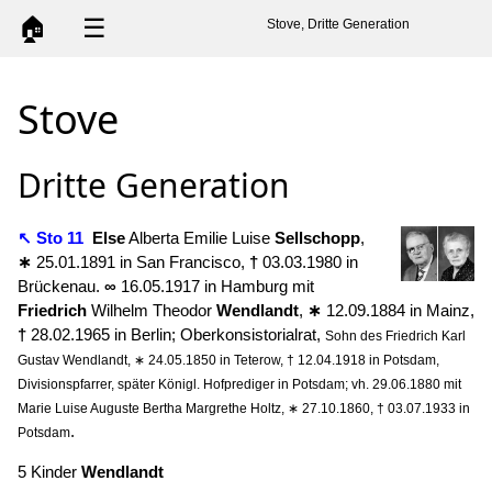
🏠
☰
Stove, Dritte Generation
Stove
Dritte Generation
↖ Sto 11
Else
Alberta Emilie Luise
Sellschopp
,
∗
25.01.1891 in San Francisco,
†
03.03.1980 in
Brückenau.
∞
16.05.1917 in Hamburg mit
Friedrich
Wilhelm Theodor
Wendlandt
,
∗
12.09.1884 in Mainz,
†
28.02.1965 in Berlin; Oberkonsistorialrat,
Sohn des Friedrich Karl
Gustav Wendlandt, ∗ 24.05.1850 in Teterow, † 12.04.1918 in Potsdam,
Divisionspfarrer, später Königl. Hofprediger in Potsdam; vh. 29.06.1880 mit
Marie Luise Auguste Bertha Margrethe Holtz, ∗ 27.10.1860, † 03.07.1933 in
.
Potsdam
5 Kinder
Wendlandt