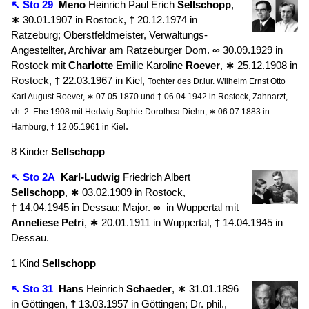
↖ Sto 29
Meno
Heinrich Paul Erich
Sellschopp
,
∗
30.01.1907 in Rostock,
†
20.12.1974 in
Ratzeburg; Oberstfeldmeister, Verwaltungs-
Angestellter, Archivar am Ratzeburger Dom.
∞
30.09.1929 in
Rostock mit
Charlotte
Emilie Karoline
Roever
,
∗
25.12.1908 in
Rostock,
†
22.03.1967 in Kiel,
Tochter des Dr.iur. Wilhelm Ernst Otto
Karl August Roever, ∗ 07.05.1870 und † 06.04.1942 in Rostock, Zahnarzt,
vh. 2. Ehe 1908 mit Hedwig Sophie Dorothea Diehn, ∗ 06.07.1883 in
.
Hamburg, † 12.05.1961 in Kiel
8 Kinder
Sellschopp
↖ Sto 2A
Karl-Ludwig
Friedrich Albert
Sellschopp
,
∗
03.02.1909 in Rostock,
†
14.04.1945 in Dessau; Major.
∞
in Wuppertal mit
Anneliese
Petri
,
∗
20.01.1911 in Wuppertal,
†
14.04.1945 in
Dessau.
1 Kind
Sellschopp
↖ Sto 31
Hans
Heinrich
Schaeder
,
∗
31.01.1896
in Göttingen,
†
13.03.1957 in Göttingen; Dr. phil.,