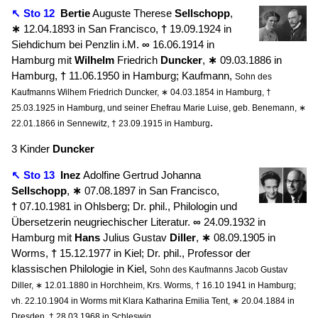
↖ Sto 12
Bertie
Auguste Therese
Sellschopp
,
∗
12.04.1893 in San Francisco,
†
19.09.1924 in
Siehdichum bei Penzlin i.M.
∞
16.06.1914 in
Hamburg mit
Wilhelm
Friedrich
Duncker
,
∗
09.03.1886 in
Hamburg,
†
11.06.1950 in Hamburg; Kaufmann,
Sohn des
Kaufmanns Wilhem Friedrich Duncker, ∗ 04.03.1854 in Hamburg, †
25.03.1925 in Hamburg, und seiner Ehefrau Marie Luise, geb. Benemann, ∗
.
22.01.1866 in Sennewitz, † 23.09.1915 in Hamburg
3 Kinder
Duncker
↖ Sto 13
Inez
Adolfine Gertrud Johanna
Sellschopp
,
∗
07.08.1897 in San Francisco,
†
07.10.1981 in Ohlsberg; Dr. phil., Philologin und
Übersetzerin neugriechischer Literatur.
∞
24.09.1932 in
Hamburg mit
Hans
Julius Gustav
Diller
,
∗
08.09.1905 in
Worms,
†
15.12.1977 in Kiel; Dr. phil., Professor der
klassischen Philologie in Kiel,
Sohn des Kaufmanns Jacob Gustav
Diller, ∗ 12.01.1880 in Horchheim, Krs. Worms, † 16.10 1941 in Hamburg;
vh. 22.10.1904 in Worms mit Klara Katharina Emilia Tent, ∗ 20.04.1884 in
.
Dresden, † 28.03.1968 in Schleswig