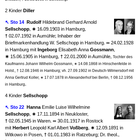
2 Kinder
Diller
↖ Sto 14
Rudolf
Hildebrand Gerhard Arnold
Sellschopp
,
∗
16.09.1903 in Hamburg,
†
02.07.1992 in Aumühle; Inhaber der
Briefmarkenhandlung W. Sellschopp in Hamburg.
∞
24.02.1928
in Hamburg mit
Ingeborg
Elisabeth Anna
Gossmann
,
∗
15.06.1905 in Hamburg,
†
22.01.2000 in Aumühle,
Tochter des
Kaufmanns Johann Wilhelm Gossmann, ∗ 14.08.1868 in Hinschenfelde in
Holst., † 12.08.1946 in Hamburg; vh. 27.09.1902 in Deutsch-Wilmersdorf mit
Anna Gertrud Koller, ∗ 17.07.1878 in Alexanderhof bei Berlin, † 08.12.1956
.
in Hamburg
4 Kinder
Sellschopp
↖ Sto 22
Hanna
Emilie Luise Wilhelmine
Sellschopp
,
∗
17.11.1894 in Neukloster,
†
02.05.1945 in Waren.
∞
30.01.1917 in Rostock
mit
Herbert
Leopold Karl Albert
Voßberg
,
∗
12.09.1891 in
Witkowo in Posen,
†
01.01.1983 in Ratzeburg; Dr. theol.,