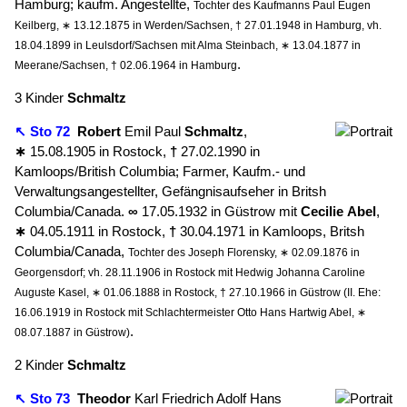
Hamburg; kaufm. Angestellte,
Tochter des Kaufmanns Paul Eugen
Keilberg, ∗ 13.12.1875 in Werden/Sachsen, † 27.01.1948 in Hamburg, vh.
18.04.1899 in Leulsdorf/Sachsen mit Alma Steinbach, ∗ 13.04.1877 in
.
Meerane/Sachsen, † 02.06.1964 in Hamburg
3 Kinder
Schmaltz
↖ Sto 72
Robert
Emil Paul
Schmaltz
,
∗
15.08.1905 in Rostock,
†
27.02.1990 in
Kamloops/British Columbia; Farmer, Kaufm.- und
Verwaltungsangestellter, Gefängnisaufseher in Britsh
Columbia/Canada.
∞
17.05.1932 in Güstrow mit
Cecilie
Abel
,
∗
04.05.1911 in Rostock,
†
30.04.1971 in Kamloops, Britsh
Columbia/Canada,
Tochter des Joseph Florensky, ∗ 02.09.1876 in
Georgensdorf; vh. 28.11.1906 in Rostock mit Hedwig Johanna Caroline
Auguste Kasel, ∗ 01.06.1888 in Rostock, † 27.10.1966 in Güstrow (II. Ehe:
16.06.1919 in Rostock mit Schlachtermeister Otto Hans Hartwig Abel, ∗
.
08.07.1887 in Güstrow)
2 Kinder
Schmaltz
↖ Sto 73
Theodor
Karl Friedrich Adolf Hans