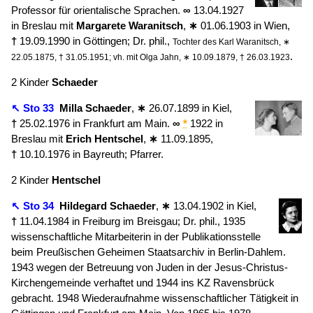
Professor für orientalische Sprachen.
∞
13.04.1927
in Breslau mit
Margarete
Waranitsch
,
∗
01.06.1903 in Wien,
†
19.09.1990 in Göttingen; Dr. phil.,
Tochter des Karl Waranitsch, ∗
.
22.05.1875, † 31.05.1951; vh. mit Olga Jahn, ∗ 10.09.1879, † 26.03.1923
2 Kinder
Schaeder
↖ Sto 33
Milla
Schaeder
,
∗
26.07.1899 in Kiel,
†
25.02.1976 in Frankfurt am Main.
∞
*
1922 in
Breslau mit
Erich
Hentschel
,
∗
11.09.1895,
†
10.10.1976 in Bayreuth; Pfarrer.
2 Kinder
Hentschel
↖ Sto 34
Hildegard
Schaeder
,
∗
13.04.1902 in Kiel,
†
11.04.1984 in Freiburg im Breisgau; Dr. phil., 1935
wissenschaftliche Mitarbeiterin in der Publikationsstelle
beim Preußischen Geheimen Staatsarchiv in Berlin-Dahlem.
1943 wegen der Betreuung von Juden in der Jesus-Christus-
Kirchengemeinde verhaftet und 1944 ins KZ Ravensbrück
gebracht. 1948 Wiederaufnahme wissenschaftlicher Tätigkeit in