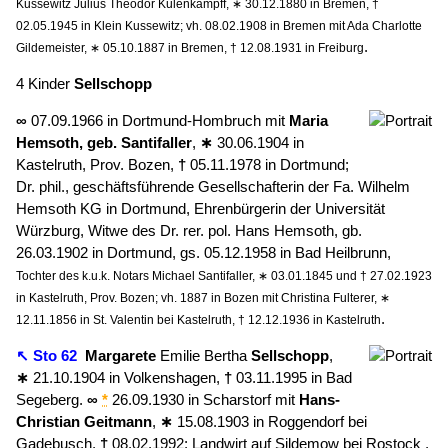
Kussewitz Julius Theodor Kulenkampff, ∗ 30.12.1880 in Bremen, †
02.05.1945 in Klein Kussewitz; vh. 08.02.1908 in Bremen mit Ada Charlotte
.
Gildemeister, ∗ 05.10.1887 in Bremen, † 12.08.1931 in Freiburg
4 Kinder
Sellschopp
∞
07.09.1966 in Dortmund-Hombruch mit
Maria
Hemsoth, geb. Santifaller
,
∗
30.06.1904 in
Kastelruth, Prov. Bozen,
†
05.11.1978 in Dortmund;
Dr. phil., geschäftsführende Gesellschafterin der Fa. Wilhelm
Hemsoth KG in Dortmund, Ehrenbürgerin der Universität
Würzburg, Witwe des Dr. rer. pol. Hans Hemsoth, gb.
26.03.1902 in Dortmund, gs. 05.12.1958 in Bad Heilbrunn,
Tochter des k.u.k. Notars Michael Santifaller, ∗ 03.01.1845 und † 27.02.1923
in Kastelruth, Prov. Bozen; vh. 1887 in Bozen mit Christina Fulterer, ∗
.
12.11.1856 in St. Valentin bei Kastelruth, † 12.12.1936 in Kastelruth
↖ Sto 62
Margarete
Emilie Bertha
Sellschopp
,
∗
21.10.1904 in Volkenshagen,
†
03.11.1995 in Bad
Segeberg.
∞
*
26.09.1930 in Scharstorf mit
Hans-
Christian
Geitmann
,
∗
15.08.1903 in Roggendorf bei
Gadebusch,
†
08.02.1992; Landwirt auf Sildemow bei Rostock ,