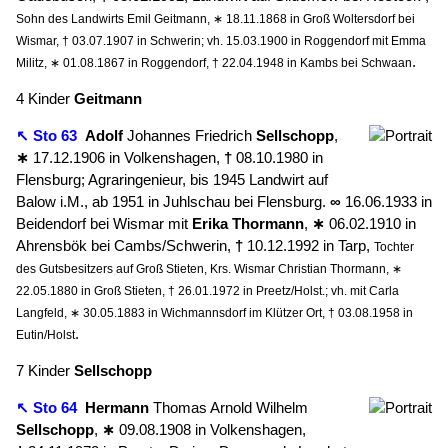
Sohn des Landwirts Emil Geitmann, ∗ 18.11.1868 in Groß Woltersdorf bei
Wismar, † 03.07.1907 in Schwerin; vh. 15.03.1900 in Roggendorf mit Emma
.
Militz, ∗ 01.08.1867 in Roggendorf, † 22.04.1948 in Kambs bei Schwaan
4 Kinder
Geitmann
↖ Sto 63
Adolf
Johannes Friedrich
Sellschopp
,
∗
17.12.1906 in Volkenshagen,
†
08.10.1980 in
Flensburg; Agraringenieur, bis 1945 Landwirt auf
Balow i.M., ab 1951 in Juhlschau bei Flensburg.
∞
16.06.1933 in
Beidendorf bei Wismar mit
Erika
Thormann
,
∗
06.02.1910 in
Ahrensbök bei Cambs/Schwerin,
†
10.12.1992 in Tarp,
Tochter
des Gutsbesitzers auf Groß Stieten, Krs. Wismar Christian Thormann, ∗
22.05.1880 in Groß Stieten, † 26.01.1972 in Preetz/Holst.; vh. mit Carla
Langfeld, ∗ 30.05.1883 in Wichmannsdorf im Klützer Ort, † 03.08.1958 in
.
Eutin/Holst
7 Kinder
Sellschopp
↖ Sto 64
Hermann
Thomas Arnold Wilhelm
Sellschopp
,
∗
09.08.1908 in Volkenshagen,