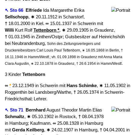
↖ Sto 66
Elfriede
Ida Margarethe Erika
Sellschopp
,
∗
20.11.1912 in Scharstorf,
†
18.01.2000 in Kiel.
∞
15.01.1937 in Schwerin mit
Willi
Kurt Rolf
Tettenborn
*
,
∗
29.09.1905 in Graudenz,
†
01.03.1945 in Zinthen/Ostpr; Gutsbesitzer auf Heinrichshöh
bei Neubrandenburg,
Sohn des Zeitungsverlegers und
Druckereibesitzers Carl Louis Paul Tettenborn, ∗ 16.05.1868 in Berlin, †
16.11.1946 in Hamm/Westf.; vh. 01.09.1898 in Graudenz mit Anna Maria
.
Clara Augustin, ∗ 22.10.1878 in Graudenz, † 26.6.1954 in Hamm/Westf
3 Kinder
Tettenborn
∞
*
23.12.1949 in Schwerin mit
Hans
Schimke
,
∗
11.05.1902 in
Roggenthin bei Landsberg/Warthe,
†
26.05.1974 in Schwerin-
Friedrichsthal; Lehrer.
↖ Sto 71
Bernhard
August Theodor Martin Elias
Schmaltz
,
∗
05.10.1902 in Rostock,
†
08.04.1978
in Hamburg; Kaufmann.
∞
25.08.1928 in Hamburg
mit
Gerda
Keilberg
,
∗
24.02.1907 in Hamburg,
†
04.04.2001 in