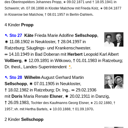
des Oberinspektors Johannes Propp, ∗ 09.02.1871 und † 18.05.1941 in
Schwerin; vh. 07.06.1898 in Kloster Malchow mit Frieda Kolz, ∗ 08.04.1877
.
in Kisserow bei Malchow, † 08.01.1957 in Berlin-Dahlem
4 Kinder
Propp
↖ Sto 27
Käte
Frieda Marie Adolfine
Sellschopp
,
∗
11.08.1902 in Neukloster,
†
28.04.1997 in
Ratzeburg; Säuglings- und Krankenschwester.
∞
14.10.1949 in Bad Doberan mit
Herbert
Leopold Karl Albert
Voßberg
,
∗
12.09.1891 in Witkowo,
†
01.01.1983 in Ratzeburg;
Dr. theol., Landes-Superintendent
*
.
↖ Sto 28
Wilhelm
August Gerhard Martin
Sellschopp
,
∗
07.01.1905 in Neukloster,
†
18.02.1982 in Ratzeburg; Dr. Ing..
∞
29.02.1936
mit
Doris
Maria Renate
Elsner
,
∗
20.02.1911 in Danzig,
†
26.09.1983,
Tochter des Kaufmanns Georg Elsner, ∗ 21.02.1880, †
.
1957; vh. mit Hertha Bartels, ∗ 10.03.1888, † 01.09.1970
2 Kinder
Sellschopp